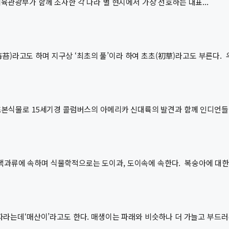
체육관광부가 함께 조사한 각 나라 별 현지에서 가장 선호하는 대표...
苔)라고도 하며 지구상 ‘최초의 풀’이라 하여 초초(初草)라고도 부른다. 우
 초본식물로 15세기경 콜럼버스의 아메리카 신대륙의 발견과 함께 인디언들이
 핵과류에 속하며 식물학적으로는 도이과, 도이속에 속한다. 복숭아에 대한
자라는데‘매산이’라고도 한다. 매생이는 파래와 비슷하나 더 가늘고 부드러