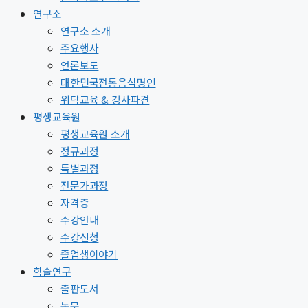
연구소
연구소 소개
주요행사
언론보도
대한민국전통음식명인
위탁교육 & 강사파견
평생교육원
평생교육원 소개
정규과정
특별과정
전문가과정
자격증
수강안내
수강신청
졸업생이야기
학술연구
출판도서
논문