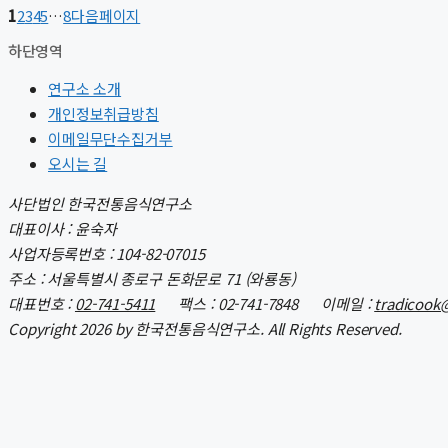
1
2
3
4
5
…
8
다음페이지
하단영역
연구소 소개
개인정보취급방침
이메일무단수집거부
오시는 길
사단법인 한국전통음식연구소
대표이사 : 윤숙자
사업자등록번호 : 104-82-07015
주소 : 서울특별시 종로구 돈화문로 71 (와룡동)
대표번호 :
02-741-5411
팩스 : 02-741-7848 이메일 :
tradicook
Copyright 2026 by 한국전통음식연구소. All Rights Reserved.