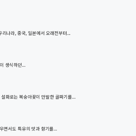
리나라, 중국, 일본에서 오래전부터...
 생식하던...
 설화로는 복숭아꽃이 만발한 골짜기를...
우면서도 특유의 맛과 향기를...