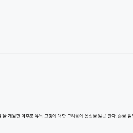
을 개원한 이후로 유독 고향에 대한 그리움에 몸살을 앓곤 한다. 손을 뻗으