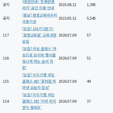
[대관안내] '돈화문갤
공지
2025.08.21
1,395
러리' 공간 이용 안내
[홍보] 평생교육바우처
공지
2023.05.31
5,540
사용기관
[모집] 105기(3분기)
117
‘평생교육원’ 교육과정
2026.07.09
57
모집
[모집] 카빙 클래스 ‘카
빙으로 요리와 행사를
116
2026.07.09
51
빛나게 하는 솜씨 자
랑’
[모집] 미식기행 쿠킹
115
클래스 4탄 ‘꽃처럼 차
2026.07.09
49
려낸 오늘의 밥상’
[모집] 미식기행 쿠킹
114
클래스 3탄 ‘식탁 위의
2026.07.09
37
한식 팔레트’