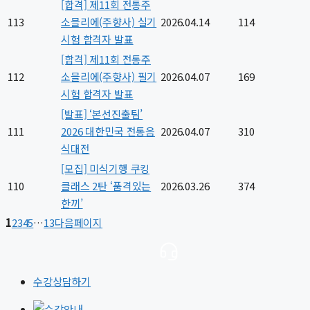
[합격] 제11회 전통주
113
소믈리에(주향사) 실기
2026.04.14
114
시험 합격자 발표
[합격] 제11회 전통주
112
소믈리에(주향사) 필기
2026.04.07
169
시험 합격자 발표
[발표] ‘본선진출팀’
111
2026 대한민국 전통음
2026.04.07
310
식대전
[모집] 미식기행 쿠킹
110
클래스 2탄 ‘품격있는
2026.03.26
374
한끼’
1
2
3
4
5
…
13
다음페이지
수강상담하기