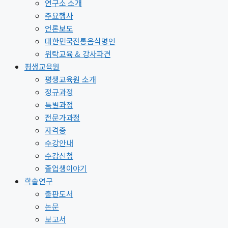
연구소 소개
주요행사
언론보도
대한민국전통음식명인
위탁교육 & 강사파견
평생교육원
평생교육원 소개
정규과정
특별과정
전문가과정
자격증
수강안내
수강신청
졸업생이야기
학술연구
출판도서
논문
보고서