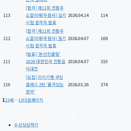
[합격] 제11회 전통주
113
소믈리에(주향사) 실기
2026.04.14
114
시험 합격자 발표
[합격] 제11회 전통주
112
소믈리에(주향사) 필기
2026.04.07
169
시험 합격자 발표
[발표] ‘본선진출팀’
111
2026 대한민국 전통음
2026.04.07
310
식대전
[모집] 미식기행 쿠킹
110
클래스 2탄 ‘품격있는
2026.03.26
374
한끼’
1
2
3
4
5
…
13
다음페이지
수강상담하기