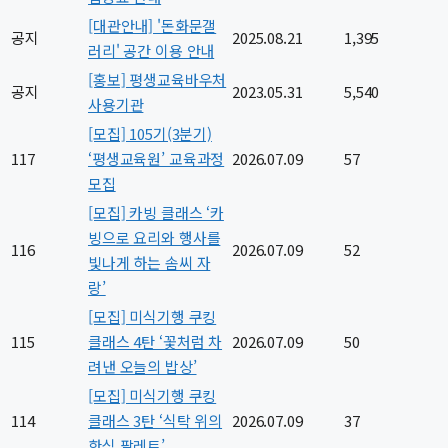
[대관안내] '돈화문갤
공지
2025.08.21
1,395
러리' 공간 이용 안내
[홍보] 평생교육바우처
공지
2023.05.31
5,540
사용기관
[모집] 105기(3분기)
117
‘평생교육원’ 교육과정
2026.07.09
57
모집
[모집] 카빙 클래스 ‘카
빙으로 요리와 행사를
116
2026.07.09
52
빛나게 하는 솜씨 자
랑’
[모집] 미식기행 쿠킹
115
클래스 4탄 ‘꽃처럼 차
2026.07.09
50
려낸 오늘의 밥상’
[모집] 미식기행 쿠킹
114
클래스 3탄 ‘식탁 위의
2026.07.09
37
한식 팔레트’