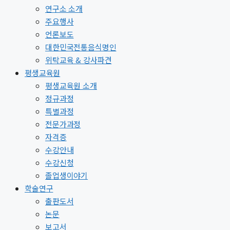
연구소 소개
주요행사
언론보도
대한민국전통음식명인
위탁교육 & 강사파견
평생교육원
평생교육원 소개
정규과정
특별과정
전문가과정
자격증
수강안내
수강신청
졸업생이야기
학술연구
출판도서
논문
보고서