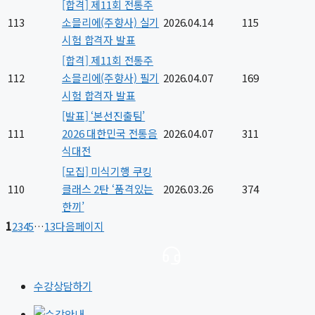
[합격] 제11회 전통주
113
소믈리에(주향사) 실기
2026.04.14
115
시험 합격자 발표
[합격] 제11회 전통주
112
소믈리에(주향사) 필기
2026.04.07
169
시험 합격자 발표
[발표] ‘본선진출팀’
111
2026 대한민국 전통음
2026.04.07
311
식대전
[모집] 미식기행 쿠킹
110
클래스 2탄 ‘품격있는
2026.03.26
374
한끼’
1
2
3
4
5
…
13
다음페이지
수강상담하기