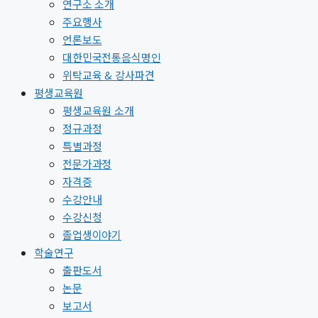
연구소 소개
주요행사
언론보도
대한민국전통음식명인
위탁교육 & 강사파견
평생교육원
평생교육원 소개
정규과정
특별과정
전문가과정
자격증
수강안내
수강신청
졸업생이야기
학술연구
출판도서
논문
보고서