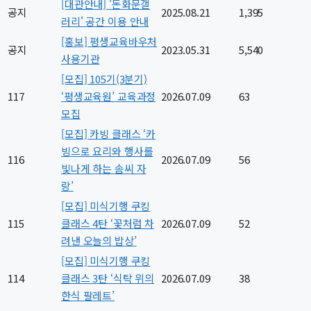
[대관안내] '돈화문갤
공지
2025.08.21
1,395
러리' 공간 이용 안내
[홍보] 평생교육바우처
공지
2023.05.31
5,540
사용기관
[모집] 105기(3분기)
117
‘평생교육원’ 교육과정
2026.07.09
63
모집
[모집] 카빙 클래스 ‘카
빙으로 요리와 행사를
116
2026.07.09
56
빛나게 하는 솜씨 자
랑’
[모집] 미식기행 쿠킹
115
클래스 4탄 ‘꽃처럼 차
2026.07.09
52
려낸 오늘의 밥상’
[모집] 미식기행 쿠킹
114
클래스 3탄 ‘식탁 위의
2026.07.09
38
한식 팔레트’